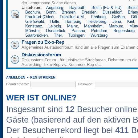
der Lerngruppen-Suche dienen.
Unterforen:
Augsburg
,
Bayreuth
,
Berlin (FU & HU)
,
Bielef
Bochum
,
Bonn
,
Bremen
,
Dresden
,
Düsseldorf
,
Erlan
Frankfurt (Oder)
,
Frankfurt a.M.
,
Freiburg
,
Gießen
,
Göt
Greifswald
,
Halle
,
Hamburg
,
Heidelberg
,
Jena
,
Kiel
,
Konstanz
,
Leipzig
,
Mainz
,
Mannheim
,
Marburg
,
Mün
Münster
,
Osnabrück
,
Passau
,
Potsdam
,
Regensburg
,
Saarbrücken
,
Trier
,
Tübingen
,
Würzburg
Fragen zu Ex-o-Rep
Allgemeines Austauschforum rund um alle Fragen zum Examen o
Diskussionsforum
Diskussions-Forum - für juristische Streitfragen, Debatten um die
Ausbildung, Ex-o-Rep vs. Kommerz-Rep etc.
ANMELDEN
•
REGISTRIEREN
Benutzername:
Passwort:
WER IST ONLINE?
Insgesamt sind
12
Besucher online: 
Gäste (basierend auf den aktiven B
Der Besucherrekord liegt bei
411
Be