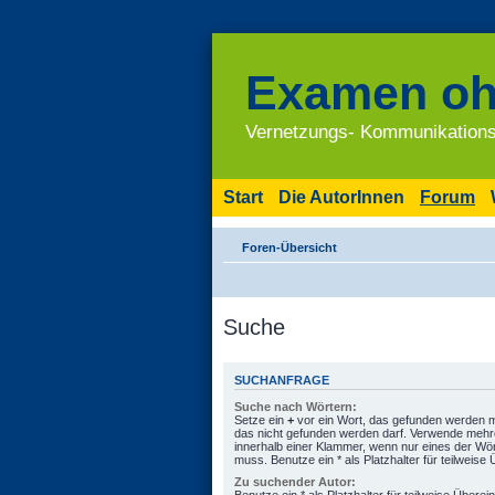
Examen oh
Vernetzungs- Kommunikations
Start
Die AutorInnen
Forum
Foren-Übersicht
Suche
SUCHANFRAGE
Suche nach Wörtern:
Setze ein
+
vor ein Wort, das gefunden werden 
das nicht gefunden werden darf. Verwende mehr
innerhalb einer Klammer, wenn nur eines der Wö
muss. Benutze ein * als Platzhalter für teilweis
Zu suchender Autor: