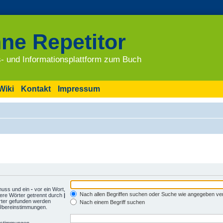
ne Repetitor
- und Informationsplattform zum Buch
Wiki
Kontakt
Impressum
muss und ein
-
vor ein Wort,
Nach allen Begriffen suchen oder Suche wie angegeben v
ere Wörter getrennt durch
|
rter gefunden werden
Nach einem Begriff suchen
e Übereinstimmungen.