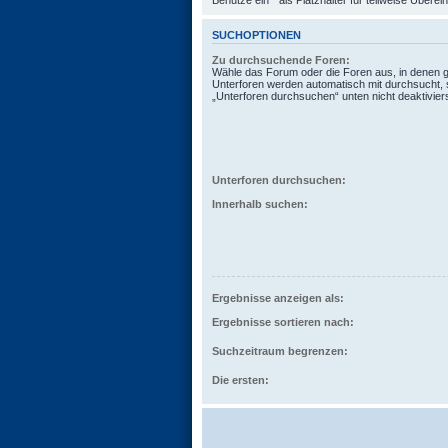
Benutze ein * als Platzhalter für teilweise Übere
SUCHOPTIONEN
Zu durchsuchende Foren:
Wähle das Forum oder die Foren aus, in denen g
Unterforen werden automatisch mit durchsucht, 
„Unterforen durchsuchen“ unten nicht deaktiviers
Unterforen durchsuchen:
Innerhalb suchen:
Ergebnisse anzeigen als:
Ergebnisse sortieren nach:
Suchzeitraum begrenzen:
Die ersten: