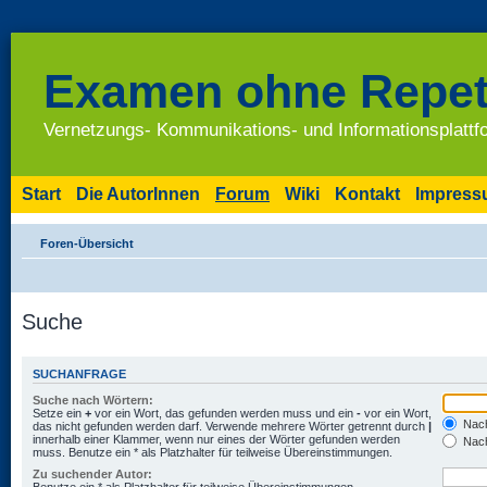
Examen ohne Repet
Vernetzungs- Kommunikations- und Informationsplatt
Start
Die AutorInnen
Forum
Wiki
Kontakt
Impres
Foren-Übersicht
Suche
SUCHANFRAGE
Suche nach Wörtern:
Setze ein
+
vor ein Wort, das gefunden werden muss und ein
-
vor ein Wort,
Nach
das nicht gefunden werden darf. Verwende mehrere Wörter getrennt durch
|
innerhalb einer Klammer, wenn nur eines der Wörter gefunden werden
Nach
muss. Benutze ein * als Platzhalter für teilweise Übereinstimmungen.
Zu suchender Autor: