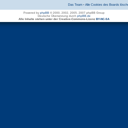
Das Team
•
Alle Cookies des Boards lösch
Powered by
phpBB
© 2000, 2002, 2005, 2007 phpBB Group
Deutsche Übersetzung durch
phpBB.de
Alle Inhalte stehen unter der Creative-Commons-Lizenz
BY-NC-SA