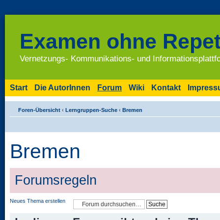
Examen ohne Repet
Vernetzungs- Kommunikations- und Informationsplatt
Start
Die AutorInnen
Forum
Wiki
Kontakt
Impres
Foren-Übersicht
‹
Lerngruppen-Suche
‹
Bremen
Bremen
Forumsregeln
Neues Thema erstellen