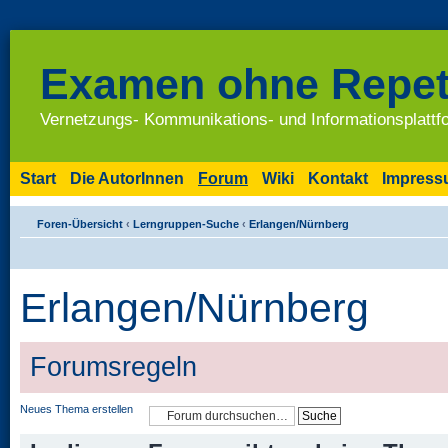
Examen ohne Repet
Vernetzungs- Kommunikations- und Informationsplatt
Start
Die AutorInnen
Forum
Wiki
Kontakt
Impres
Foren-Übersicht
‹
Lerngruppen-Suche
‹
Erlangen/Nürnberg
Erlangen/Nürnberg
Forumsregeln
Neues Thema erstellen