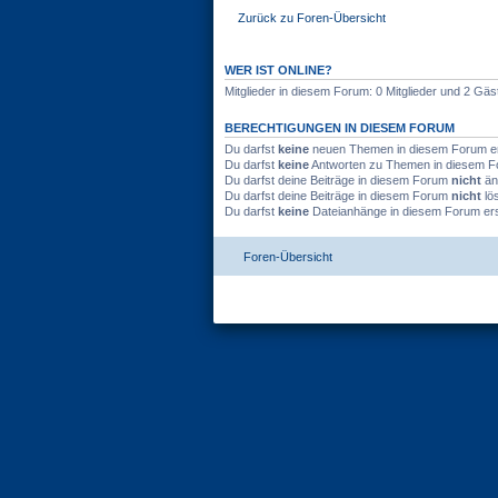
Zurück zu Foren-Übersicht
WER IST ONLINE?
Mitglieder in diesem Forum: 0 Mitglieder und 2 Gäs
BERECHTIGUNGEN IN DIESEM FORUM
Du darfst
keine
neuen Themen in diesem Forum ers
Du darfst
keine
Antworten zu Themen in diesem Fo
Du darfst deine Beiträge in diesem Forum
nicht
än
Du darfst deine Beiträge in diesem Forum
nicht
lö
Du darfst
keine
Dateianhänge in diesem Forum ers
Foren-Übersicht