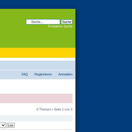
Erweiterte Suche
FAQ
Registrieren
Anmelden
0 Themen • Seite
1
von
1