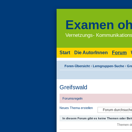
Examen oh
Vernetzungs- Kommunikations
Start
Die AutorInnen
Forum
Foren-Übersicht
‹
Lerngruppen-Suche
‹
Gr
Greifswald
Forumsregeln
Neues Thema erstellen
In diesem Forum gibt es keine Themen oder Bei
Themen der