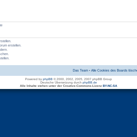
te
tellen.
rum erstellen.
dern.
schen.
tellen.
Das Team
•
Alle Cookies des Boards lösch
Powered by
phpBB
© 2000, 2002, 2005, 2007 phpBB Group
Deutsche Übersetzung durch
phpBB.de
Alle Inhalte stehen unter der Creative-Commons-Lizenz
BY-NC-SA