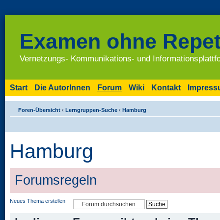
Examen ohne Repet
Vernetzungs- Kommunikations- und Informationsplatt
Start
Die AutorInnen
Forum
Wiki
Kontakt
Impres
Foren-Übersicht
‹
Lerngruppen-Suche
‹
Hamburg
Hamburg
Forumsregeln
Neues Thema erstellen