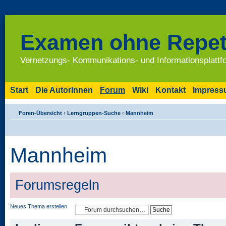
Examen ohne Repet
Vernetzungs- Kommunikations- und Informationsplatt
Start
Die AutorInnen
Forum
Wiki
Kontakt
Impres
Foren-Übersicht
‹
Lerngruppen-Suche
‹
Mannheim
Mannheim
Forumsregeln
Neues Thema erstellen