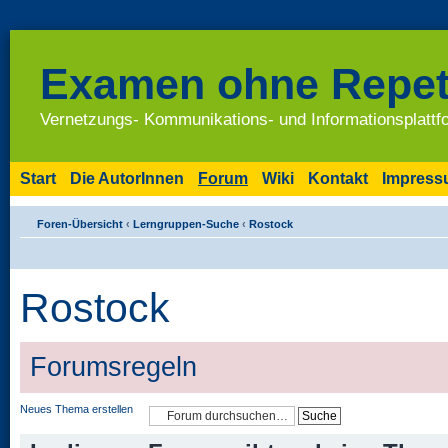
Examen ohne Repet
Vernetzungs- Kommunikations- und Informationsplatt
Start
Die AutorInnen
Forum
Wiki
Kontakt
Impres
Foren-Übersicht
‹
Lerngruppen-Suche
‹
Rostock
Rostock
Forumsregeln
Neues Thema erstellen