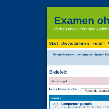
Examen oh
Vernetzungs- Kommunikations
Start
Die AutorInnen
Forum
Foren-Übersicht
‹
Lerngruppen-Suche
‹
Bie
Bielefeld
Forumsregeln
Neues Thema erstellen
THEMEN
Lernpartner gesucht
von
Freischuss
» Mo 23. Jul 2012, 17:1