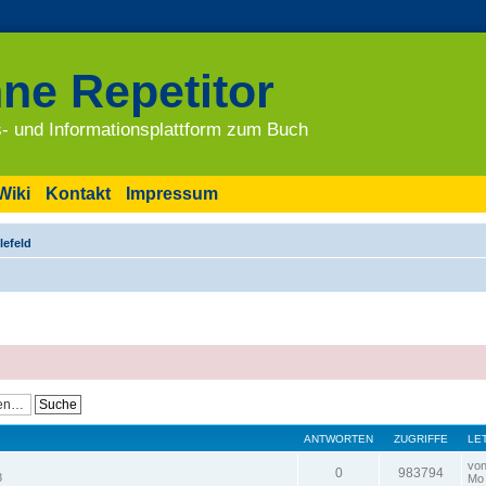
ne Repetitor
- und Informationsplattform zum Buch
Wiki
Kontakt
Impressum
lefeld
ANTWORTEN
ZUGRIFFE
LE
vo
0
983794
8
Mo 