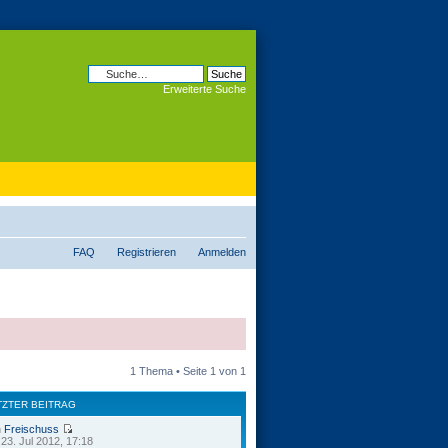
Erweiterte Suche
FAQ
Registrieren
Anmelden
1 Thema • Seite
1
von
1
TZTER BEITRAG
n
Freischuss
23. Jul 2012, 17:18