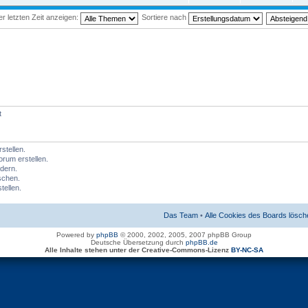
 letzten Zeit anzeigen:
Sortiere nach
t
tellen.
rum erstellen.
dern.
schen.
tellen.
Das Team
•
Alle Cookies des Boards lösch
Powered by
phpBB
© 2000, 2002, 2005, 2007 phpBB Group
Deutsche Übersetzung durch
phpBB.de
Alle Inhalte stehen unter der Creative-Commons-Lizenz
BY-NC-SA