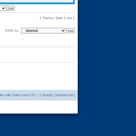
1 Thema • Seite
1
von
1
Gehe zu:
en
• Alle Zeiten sind UTC + 1 Stunde [ Sommerzeit ]