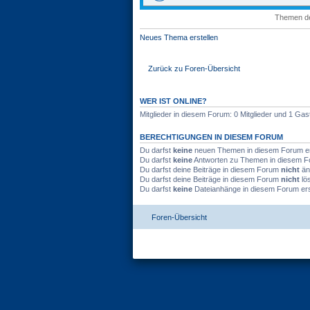
Themen der
Neues Thema erstellen
Zurück zu Foren-Übersicht
WER IST ONLINE?
Mitglieder in diesem Forum: 0 Mitglieder und 1 Gas
BERECHTIGUNGEN IN DIESEM FORUM
Du darfst
keine
neuen Themen in diesem Forum ers
Du darfst
keine
Antworten zu Themen in diesem Fo
Du darfst deine Beiträge in diesem Forum
nicht
än
Du darfst deine Beiträge in diesem Forum
nicht
lö
Du darfst
keine
Dateianhänge in diesem Forum ers
Foren-Übersicht